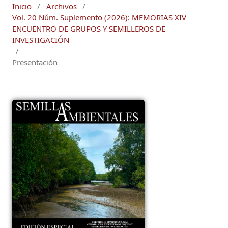
Inicio
/
Archivos
/
Vol. 20 Núm. Suplemento (2026): MEMORIAS XIV
ENCUENTRO DE GRUPOS Y SEMILLEROS DE
INVESTIGACIÓN
/
Presentación