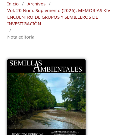
Inicio
/
Archivos
/
Vol. 20 Núm. Suplemento (2026): MEMORIAS XIV
ENCUENTRO DE GRUPOS Y SEMILLEROS DE
INVESTIGACIÓN
/
Nota editorial