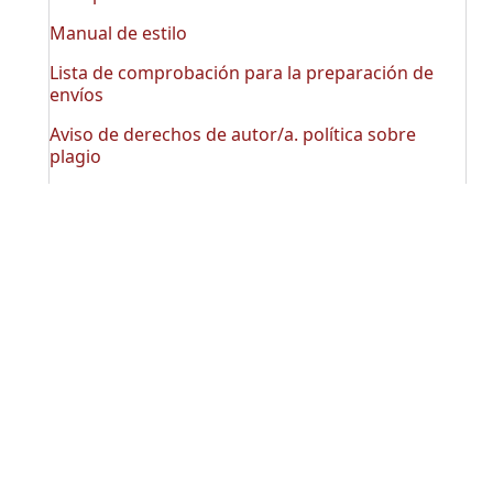
Manual de estilo
Lista de comprobación para la preparación de
envíos
Aviso de derechos de autor/a. política sobre
plagio
Proceso de evaluación
Declaración de ética y buenas prácticas
Envie su artículo
AQUÍ
Estadísticas
REDES SOCIALES
Número actual