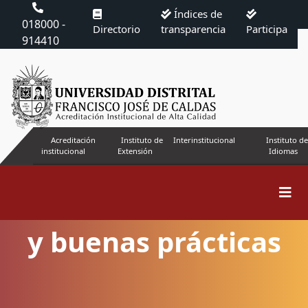
Índices de
018000 -
Directorio
transparencia
Participa
914410
Acreditación
Instituto de
Interinstitucional
Instituto de
institucional
Extensión
Idiomas
Declaración de ética
y buenas prácticas