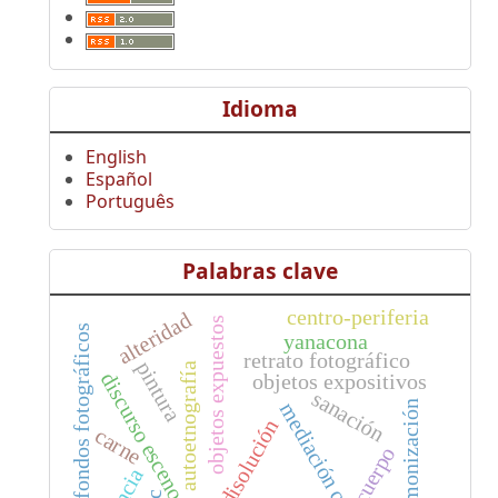
Idioma
English
Español
Português
Palabras clave
centro-periferia
alteridad
objetos expuestos
fondos fotográficos
yanacona
retrato fotográfico
pintura
autoetnografía
discurso escenográfico
objetos expositivos
sanación
armonización
mediación cultural
disolución
carne
cuerpo