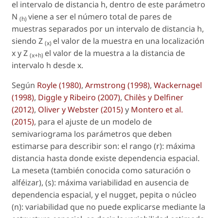
el intervalo de distancia
h
, dentro de este parámetro
N
viene a ser el número total de pares de
(h)
muestras separados por un intervalo de distancia
h
,
siendo
Z
el valor de la muestra en una localización
(x)
x
y
Z
el valor de la muestra a la distancia de
(x+h)
intervalo
h
desde
x
.
Según
Royle (1980)
,
Armstrong (1998)
,
Wackernagel
(1998)
,
Diggle y Ribeiro (2007)
,
Chilès y Delfiner
(2012)
,
Oliver y Webster (2015)
y
Montero
et al.
(2015)
, para el ajuste de un modelo de
semivariograma los parámetros que deben
estimarse para describir son: el rango (r): máxima
distancia hasta donde existe dependencia espacial.
La meseta (también conocida como saturación o
alféizar), (s): máxima variabilidad en ausencia de
dependencia espacial, y el
nugget
, pepita o núcleo
(n): variabilidad que no puede explicarse mediante la