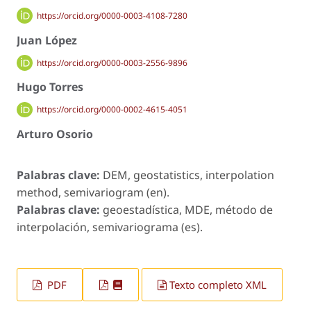
https://orcid.org/0000-0003-4108-7280
Juan López
https://orcid.org/0000-0003-2556-9896
Hugo Torres
https://orcid.org/0000-0002-4615-4051
Arturo Osorio
Palabras clave:
DEM, geostatistics, interpolation
method, semivariogram (en).
Palabras clave:
geoestadística, MDE, método de
interpolación, semivariograma (es).
PDF
Texto completo XML