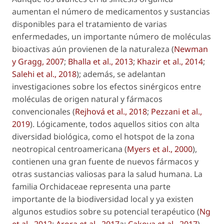
aumentan el número de medicamentos y sustancias
disponibles para el tratamiento de varias
enfermedades, un importante número de moléculas
bioactivas aún provienen de la naturaleza (
Newman
y Gragg, 2007
;
Bhalla
et al
., 2013
;
Khazir
et al
., 2014
;
Salehi
et al.
, 2018
); además, se adelantan
investigaciones sobre los efectos sinérgicos entre
moléculas de origen natural y fármacos
convencionales (
Rejhová
et al
., 2018
;
Pezzani
et al
.,
2019
). Lógicamente, todos aquellos sitios con alta
diversidad biológica, como el
hotspot
de la zona
neotropical centroamericana (
Myers
et al
., 2000
),
contienen una gran fuente de nuevos fármacos y
otras sustancias valiosas para la salud humana. La
familia Orchidaceae representa una parte
importante de la biodiversidad local y ya existen
algunos estudios sobre su potencial terapéutico (
Ng
et al
., 2012
;
Arora
et al
., 2017
a;
Cakova
et al.
, 2017
).