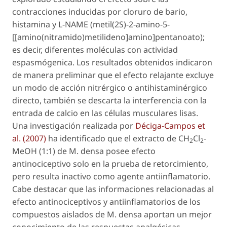
contracciones inducidas por cloruro de bario,
histamina y L-NAME (metil(2S)-2-amino-5-
[[amino(nitramido)metilideno]amino]pentanoato);
es decir, diferentes moléculas con actividad
espasmógenica. Los resultados obtenidos indicaron
de manera preliminar que el efecto relajante excluye
un modo de acción nitrérgico o antihistaminérgico
directo, también se descarta la interferencia con la
entrada de calcio en las células musculares lisas.
Una investigación realizada por
Déciga-Campos
et
al
. (2007)
ha identificado que el extracto de CH
Cl
-
2
2
MeOH (1:1) de
M. densa
posee efecto
antinociceptivo solo en la prueba de retorcimiento,
pero resulta inactivo como agente antiinflamatorio.
Cabe destacar que las informaciones relacionadas al
efecto antinociceptivos y antiinflamatorios de los
compuestos aislados de
M. densa
aportan un mejor