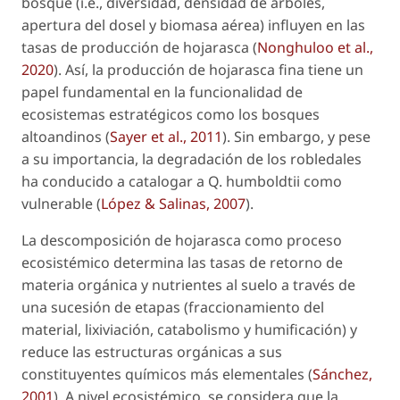
bosque (
i.e.
, diversidad, densidad de árboles,
apertura del dosel y biomasa aérea) influyen en las
tasas de producción de hojarasca (
Nonghuloo et al.,
2020
). Así, la producción de hojarasca fina tiene un
papel fundamental en la funcionalidad de
ecosistemas estratégicos como los bosques
altoandinos (
Sayer et al., 2011
). Sin embargo, y pese
a su importancia, la degradación de los robledales
ha conducido a catalogar a
Q. humboldtii
como
vulnerable (
López & Salinas, 2007
).
La descomposición de hojarasca como proceso
ecosistémico determina las tasas de retorno de
materia orgánica y nutrientes al suelo a través de
una sucesión de etapas (fraccionamiento del
material, lixiviación, catabolismo y humificación) y
reduce las estructuras orgánicas a sus
constituyentes químicos más elementales (
Sánchez,
2001
). A nivel ecosistémico, se considera que la