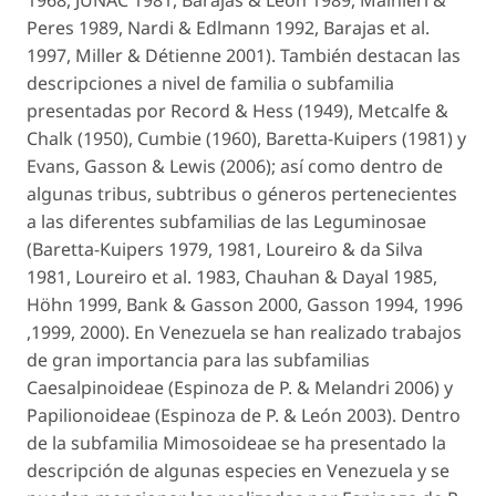
1968, JUNAC 1981, Barajas & León 1989, Mainieri &
Peres 1989, Nardi & Edlmann 1992, Barajas
et al.
1997, Miller & Détienne 2001). También destacan las
descripciones a nivel de familia o subfamilia
presentadas por Record & Hess (1949), Metcalfe &
Chalk (1950), Cumbie (1960), Baretta-Kuipers (1981) y
Evans, Gasson & Lewis (2006); así como dentro de
algunas tribus, subtribus o géneros pertenecientes
a las diferentes subfamilias de las
Leguminosae
(Baretta-Kuipers 1979, 1981, Loureiro & da Silva
1981, Loureiro
et al.
1983, Chauhan & Dayal 1985,
Höhn 1999, Bank & Gasson 2000, Gasson 1994, 1996
,1999, 2000). En Venezuela se han realizado trabajos
de gran importancia para las subfamilias
Caesalpinoideae
(Espinoza de P. & Melandri 2006) y
Papilionoideae
(Espinoza de P. & León 2003). Dentro
de la subfamilia
Mimosoideae
se ha presentado la
descripción de algunas especies en Venezuela y se