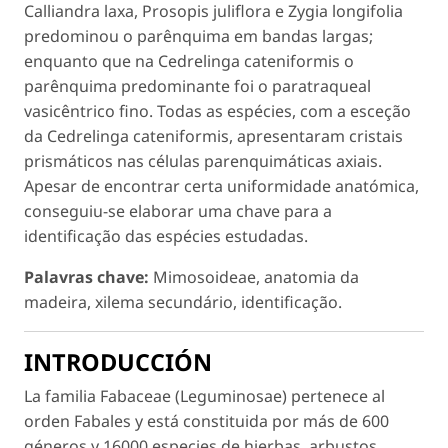
Calliandra laxa, Prosopis juliflora
e
Zygia longifolia
predominou
o parênquima em bandas largas;
enquanto que na
Cedrelinga cateniformis
o
parênquima predominante foi o paratraqueal
vasicêntrico fino. Todas as espécies, com a esceção
da
Cedrelinga cateniformis
, apresentaram cristais
prismáticos nas células parenquimáticas axiais.
Apesar de encontrar certa uniformidade anatómica,
conseguiu-se elaborar uma chave para a
identificação das espécies estudadas.
Palavras chave:
Mimosoideae, anatomia da
madeira, xilema secundário, identificação.
INTRODUCCIÓN
La familia
Fabaceae
(
Leguminosae
) pertenece al
orden Fabales y está constituida por más de 600
géneros y 16000 especies de hierbas, arbustos,