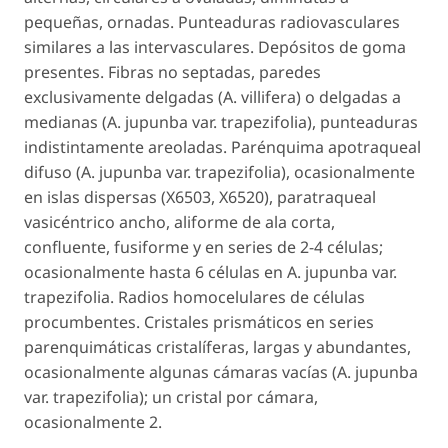
pequeñas, ornadas. Punteaduras radiovasculares
similares a las intervasculares. Depósitos de goma
presentes. Fibras no septadas, paredes
exclusivamente delgadas (
A. villifera
) o delgadas a
medianas (
A. jupunba
var.
trapezifolia
), punteaduras
indistintamente areoladas. Parénquima apotraqueal
difuso (
A. jupunba
var.
trapezifolia
), ocasionalmente
en islas dispersas (X6503, X6520), paratraqueal
vasicéntrico ancho, aliforme de ala corta,
confluente, fusiforme y en series de 2-4 células;
ocasionalmente hasta 6 células en
A. jupunba
var.
trapezifolia
. Radios homocelulares de células
procumbentes. Cristales prismáticos en series
parenquimáticas cristalíferas, largas y abundantes,
ocasionalmente algunas cámaras vacías (
A. jupunba
var.
trapezifolia
); un cristal por cámara,
ocasionalmente 2.