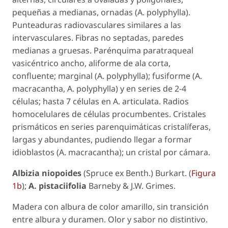
pequeñas a medianas, ornadas (
A. polyphylla
).
Punteaduras radiovasculares similares a las
intervasculares. Fibras no septadas, paredes
medianas a gruesas. Parénquima paratraqueal
vasicéntrico ancho, aliforme de ala corta,
confluente; marginal (
A. polyphylla
); fusiforme (
A.
macracantha, A. polyphylla
) y en series de 2-4
células; hasta 7 células en
A. articulata
. Radios
homocelulares de células procumbentes. Cristales
prismáticos en series parenquimáticas cristalíferas,
largas y abundantes, pudiendo llegar a formar
idioblastos (
A. macracantha
); un cristal por cámara.
Albizia niopoides
(Spruce ex Benth.) Burkart. (
Figura
1b
);
A. pistaciifolia
Barneby & J.W. Grimes.
Madera con albura de color amarillo, sin transición
entre albura y duramen. Olor y sabor no distintivo.