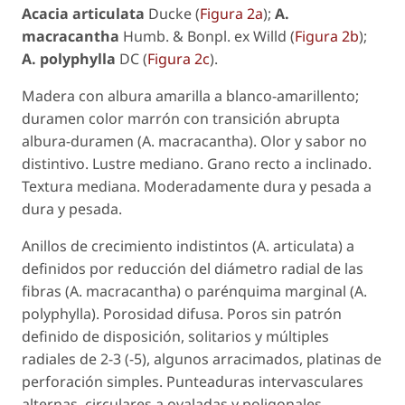
Acacia articulata
Ducke (
Figura 2a
);
A.
macracantha
Humb. & Bonpl. ex Willd (
Figura 2b
);
A. polyphylla
DC (
Figura 2c
).
Madera con albura amarilla a blanco-amarillento;
duramen color marrón con transición abrupta
albura-duramen (
A. macracantha
). Olor y sabor no
distintivo. Lustre mediano. Grano recto a inclinado.
Textura mediana. Moderadamente dura y pesada a
dura y pesada.
Anillos de crecimiento indistintos (
A. articulata
) a
definidos por reducción del diámetro radial de las
fibras (
A. macracantha
) o parénquima marginal (
A.
polyphylla
). Porosidad difusa. Poros sin patrón
definido de disposición, solitarios y múltiples
radiales de 2-3 (-5), algunos arracimados, platinas de
perforación simples. Punteaduras intervasculares
alternas, circulares a ovaladas y poligonales,