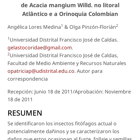
de
Acacia mangium
Willd. no litoral
Atlântico e a Orinoquia Colombian
1
2
Angélica Lores Medina
& Olga Pinzón-Florián
1
Universidad Distrital Francisco José de Caldas.
gelastocoridae@gmail.com
.
2
Universidad Distrital Francisco José de Caldas,
Facultad de Medio Ambiente y Recursos Naturales
opatriciap@udistrital.edu.co
. Autor para
correspondencia
Recepción: Junio 18 de 2011/Aprobación: Noviembre
18 de 2011
RESUMEN
Se identificaron los insectos fitófagos actual o
potencialmente dañinos y se caracterizaron los
daños que estos ocasionan al fuste, follaje y semillas