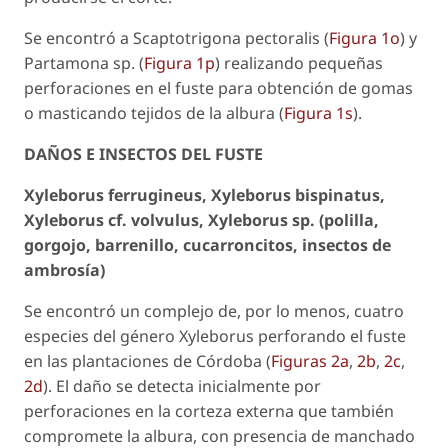
Se encontró a
Scaptotrigona pectoralis
(
Figura 1o
) y
Partamona
sp. (
Figura 1p
) realizando pequeñas
perforaciones en el fuste para obtención de gomas
o masticando tejidos de la albura (
Figura 1s
).
DAÑOS E INSECTOS DEL FUSTE
Xyleborus ferrugineus
,
Xyleborus bispinatus
,
Xyleborus
cf.
volvulus
,
Xyleborus
sp. (polilla,
gorgojo, barrenillo, cucarroncitos, insectos de
ambrosía)
Se encontró un complejo de, por lo menos, cuatro
especies del género
Xyleborus
perforando el fuste
en las plantaciones de Córdoba (
Figuras 2a
,
2b
,
2c
,
2d
). El daño se detecta inicialmente por
perforaciones en la corteza externa que también
compromete la albura, con presencia de manchado