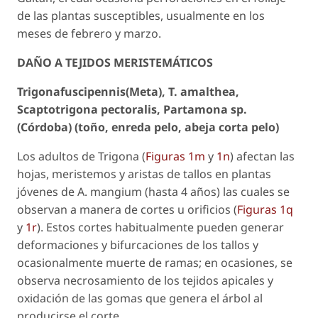
de las plantas susceptibles, usualmente en los
meses de febrero y marzo.
DAÑO A TEJIDOS MERISTEMÁTICOS
Trigonafuscipennis
(Meta),
T. amalthea,
Scaptotrigona pectoralis, Partamona sp.
(Córdoba
) (toño, enreda pelo, abeja corta pelo)
Los adultos de
Trigona
(
Figuras 1m
y
1n
) afectan las
hojas, meristemos y aristas de tallos en plantas
jóvenes de
A. mangium
(hasta 4 años) las cuales se
observan a manera de cortes u orificios (
Figuras 1q
y
1r
). Estos cortes habitualmente pueden generar
deformaciones y bifurcaciones de los tallos y
ocasionalmente muerte de ramas; en ocasiones, se
observa necrosamiento de los tejidos apicales y
oxidación de las gomas que genera el árbol al
producirse el corte.