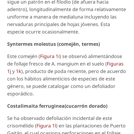
sigue un patrón en el filodio (de afuera hacia
adentro), longitudinalmente de forma relativamente
uniforme a manera de medialuna incluyendo las
nervaduras principales de hojas jóvenes. Esta
especie ocurre ocasionalmente.
Syntermes molestus
(comején, termes
)
Este comején (
Figura 1i
) se observó alimentándose
de follaje fresco de
A. mangium
en el suelo (
Figuras
1j
y
1k
), producto de poda reciente, pero de acuerdo
con los hábitos alimenticios de especies de este
género, se puede catalogar como un defoliador
esporádico.
Costalimaita ferruginea
(cucarrón dorado
)
Se ha observado defoliación incidental de este
crisomélido (
Figura 1l
) en las plantaciones de Puerto
Gaitán, el cual ocasiona perforaciones en el follaje