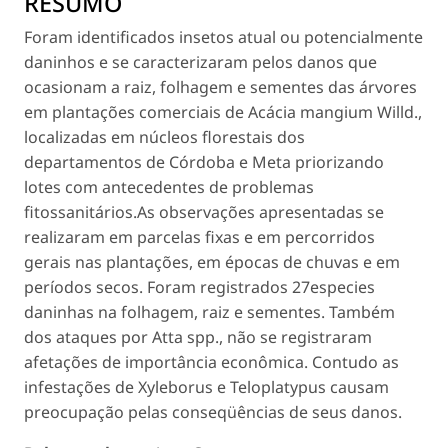
RESUMO
Foram identificados insetos atual ou potencialmente
daninhos e se caracterizaram pelos danos que
ocasionam a raiz, folhagem e sementes das árvores
em plantações comerciais de
Acácia mangium
Willd.,
localizadas em núcleos florestais dos
departamentos de Córdoba e Meta priorizando
lotes com antecedentes de problemas
fitossanitários.As observações apresentadas se
realizaram em parcelas fixas e em percorridos
gerais nas plantações, em épocas de chuvas e em
períodos secos. Foram registrados 27especies
daninhas na folhagem, raiz e sementes. Também
dos ataques por
Atta
spp., não se registraram
afetações de importância econômica. Contudo as
infestações de
Xyleborus
e
Teloplatypus
causam
preocupação pelas conseqüências de seus danos.