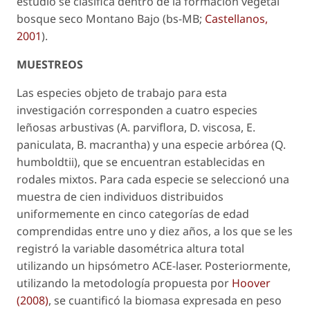
estudio se clasifica dentro de la formación vegetal
bosque seco Montano Bajo (bs-MB;
Castellanos,
2001
).
MUESTREOS
Las especies objeto de trabajo para esta
investigación corresponden a cuatro especies
leñosas arbustivas (
A. parviflora,
D. viscosa
,
E.
paniculata
,
B. macrantha
) y una especie arbórea (
Q.
humboldtii
), que se encuentran establecidas en
rodales mixtos. Para cada especie se seleccionó una
muestra de cien individuos distribuidos
uniformemente en cinco categorías de edad
comprendidas entre uno y diez años, a los que se les
registró la variable dasométrica altura total
utilizando un hipsómetro ACE-laser. Posteriormente,
utilizando la metodología propuesta por
Hoover
(2008)
, se cuantificó la biomasa expresada en peso