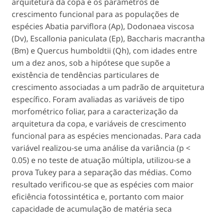
arquitetura da copa e os parâmetros de
crescimento funcional para as populações de
espécies
Abatia parviflora
(Ap),
Dodonaea viscosa
(Dv),
Escallonia paniculata
(Ep),
Baccharis macrantha
(Bm) e
Quercus humboldtii
(Qh), com idades entre
um a dez anos, sob a hipótese que supõe a
existência de tendências particulares de
crescimento associadas a um padrão de arquitetura
específico. Foram avaliadas as variáveis de tipo
morfométrico foliar, para a caracterização da
arquitetura da copa, e variáveis de crescimento
funcional para as espécies mencionadas. Para cada
variável realizou-se uma análise da variância (
p
<
0.05) e no teste de atuação múltipla, utilizou-se a
prova Tukey para a separação das médias. Como
resultado verificou-se que as espécies com maior
eficiência fotossintética e, portanto com maior
capacidade de acumulação de matéria seca