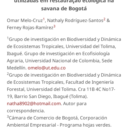
utilizadas em restauração ecológica na
savana de Bogotá
1
2
Omar Melo-Cruz
, Nathaly Rodríguez-Santos
&
3
Ferney Rojas-Ramírez
1
Grupo de investigación en Biodiversidad y Dinámica
de Ecosistemas Tropicales, Universidad del Tolima,
Ibagué. Grupo de investigación en Ecofisiología
Agraria, Universidad Nacional de Colombia, Sede
Medellín.
omelo@ut.edu.co
2
Grupo de investigación en Biodiversidad y Dinámica
de Ecosistemas Tropicales, Facultad de Ingeniería
Forestal, Universidad del Tolima. Cra 11B 4C No17-
19, Barrio San Diego, Ibagué (Tolima).
natha8902@hotmail.com
. Autor para
correspondencia.
3
Cámara de Comercio de Bogotá, Corporación
Ambiental Empresarial - Programa hojas verdes.