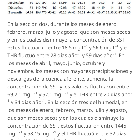
En la sección dos, durante los meses de enero,
febrero, marzo, julio y agosto, que son meses secos
y en los cuales disminuye la concentración de SST,
-1
-1
estos fluctuaron entre 18.5 mg L
y 56.6 mg L
y el
-1
-1
THR fluctuó entre 28 días año
y 59 días año
. En
los meses de abril, mayo, junio, octubre y
noviembre, los meses con mayores precipitaciones y
descargas de la cuenca aferente, aumenta la
concentración de SST y los valores fluctuaron entre
-1
-1
-
69.2 1 mg L
y 57.1 mg L
y el THR entre 20 días año
1
-1
y 34 días año
. En la sección tres del humedal, en
los meses de enero, febrero, marzo, julio y agosto,
que son meses secos y en los cuales disminuye la
concentración de SST, estos fluctuaron entre 1445
-1
-1
mg L
y 58.15 mg L
y el THR fluctuó entre 32 días
-1
-1