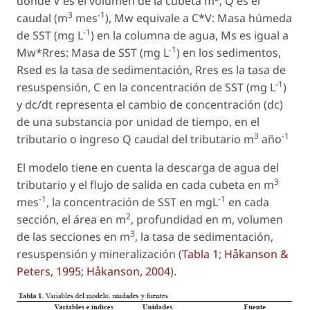
donde V es el volumen de la cubeta m
, Q es el
3
-1
caudal (m
mes
), Mw equivale a C*V: Masa húmeda
-1
de SST (mg L
) en la columna de agua, Ms es igual a
-1
Mw*Rres: Masa de SST (mg L
) en los sedimentos,
Rsed es la tasa de sedimentación, Rres es la tasa de
-1
resuspensión, C en la concentración de SST (mg L
)
y dc/dt representa el cambio de concentración (dc)
de una substancia por unidad de tiempo, en el
3
-1
tributario o ingreso Q caudal del tributario m
año
El modelo tiene en cuenta la descarga de agua del
3
tributario y el flujo de salida en cada cubeta en m
-1
-1
mes
, la concentración de SST en mgL
en cada
2
sección, el área en m
, profundidad en m, volumen
3
de las secciones en m
, la tasa de sedimentación,
resuspensión y mineralización (
Tabla 1
;
Håkanson &
Peters, 1995
;
Håkanson, 2004
).