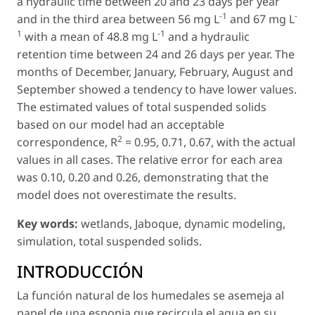
a hydraulic time between 20 and 23 days per year
-1
-
and in the third area between 56 mg L
and 67 mg L
1
-1
with a mean of 48.8 mg L
and a hydraulic
retention time between 24 and 26 days per year. The
months of December, January, February, August and
September showed a tendency to have lower values.
The estimated values of total suspended solids
based on our model had an acceptable
2
correspondence,
R
= 0.95, 0.71, 0.67, with the actual
values in all cases. The relative error for each area
was 0.10, 0.20 and 0.26, demonstrating that the
model does not overestimate the results.
Key words:
wetlands, Jaboque, dynamic modeling,
simulation, total suspended solids.
INTRODUCCIÓN
La función natural de los humedales se asemeja al
papel de una esponja que recircula el agua en su