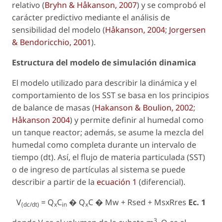
relativo (
Bryhn & Håkanson, 2007
) y se comprobó el
carácter predictivo mediante el análisis de
sensibilidad del modelo (
Håkanson, 2004
;
Jorgersen
& Bendoricchio, 2001
).
Estructura del modelo de simulación dinamica
El modelo utilizado para describir la dinámica y el
comportamiento de los SST se basa en los principios
de balance de masas (
Hakanson & Boulion, 2002
;
Håkanson 2004
) y permite definir al humedal como
un tanque reactor; además, se asume la mezcla del
humedal como completa durante un intervalo de
tiempo (dt). Así, el flujo de materia particulada (SST)
o de ingreso de partículas al sistema se puede
describir a partir de la
ecuación 1
(diferencial).
V
= Q
C
� Q
C � Mw + Rsed + MsxRres
Ec. 1
(dc/dt)
x
in
x
3