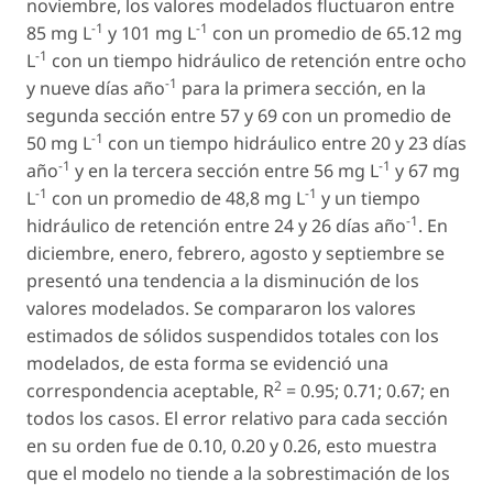
noviembre, los valores modelados fluctuaron entre
-1
-1
85 mg L
y 101 mg L
con un promedio de 65.12 mg
-1
L
con un tiempo hidráulico de retención entre ocho
-1
y nueve días año
para la primera sección, en la
segunda sección entre 57 y 69 con un promedio de
-1
50 mg L
con un tiempo hidráulico entre 20 y 23 días
-1
-1
año
y en la tercera sección entre 56 mg L
y 67 mg
-1
-1
L
con un promedio de 48,8 mg L
y un tiempo
-1
hidráulico de retención entre 24 y 26 días año
. En
diciembre, enero, febrero, agosto y septiembre se
presentó una tendencia a la disminución de los
valores modelados. Se compararon los valores
estimados de sólidos suspendidos totales con los
modelados, de esta forma se evidenció una
2
correspondencia aceptable,
R
= 0.95; 0.71; 0.67; en
todos los casos. El error relativo para cada sección
en su orden fue de 0.10, 0.20 y 0.26, esto muestra
que el modelo no tiende a la sobrestimación de los