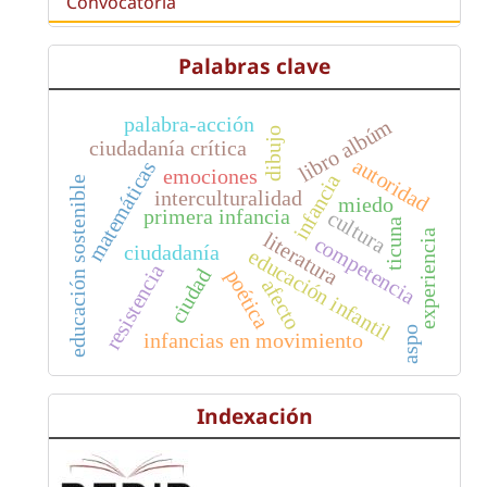
Convocatoria
Palabras clave
palabra-acción
libro albúm
dibujo
ciudadanía crítica
autoridad
matemáticas
emociones
infancia
educación sostenible
interculturalidad
miedo
primera infancia
cultura
ticuna
experiencia
literatura
competencia
ciudadanía
educación infantil
resistencia
ciudad
poética
afecto
aspo
infancias en movimiento
Indexación