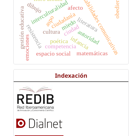
obediencia
habilidades comunicativas
interculturalidad
dibujo
afecto
gestión educativa
ciudadanía
aspo
literatura
miedo
ciudad
resistencia
autoridad
cultura
emociones
infancia
poética
competencia
matemáticas
espacio social
Indexación