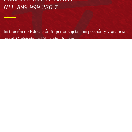
NIT. 899.999.230.7
Institución de Educación Superior sujeta a inspección y vigilancia
por el Ministerio de Educación Nacional
Acuerdo de creación N° 10 de 1948 del Concejo de Bogotá
Acreditación Institucional de Alta Calidad - Resolución N° 023653
del 10 de diciembre del 2021
Redes sociales
Normatividad general