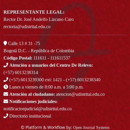
REPRESENTANTE LEGAL:
Rector Dr. José Andelfo Lizcano Caro
rectoria@udistrital.edu.co
Calle 13 # 31 -75
Bogotá D.C. - República de Colombia
Código Postal:
111611 - 111611537
Atención a usuarios del Centro De Relevo:
(+57) 6013238314
(+57) 6013239300
ext: 1421 - (+57) 6013238340
Lunes a viernes de 8:00 a.m. a 5:00 p.m.
Atención al ciudadano:
atencion@udistrital.edu.co
Notificaciones judiciales:
notificacionjudicial@udistrital.edu.co
Directorio institucional
© Platform & Workflow by:
Open Journal Systems