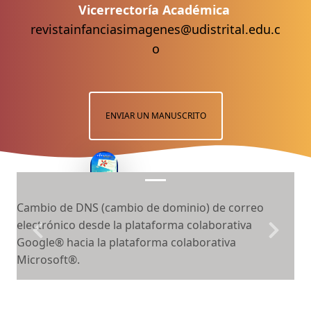
Vicerrectoría Académica
revistainfanciasimagenes@udistrital.edu.c
o
ENVIAR UN MANUSCRITO
Cambio de DNS (cambio de dominio) de correo
electrónico desde la plataforma colaborativa
Previous
Next
Google® hacia la plataforma colaborativa
Microsoft®.