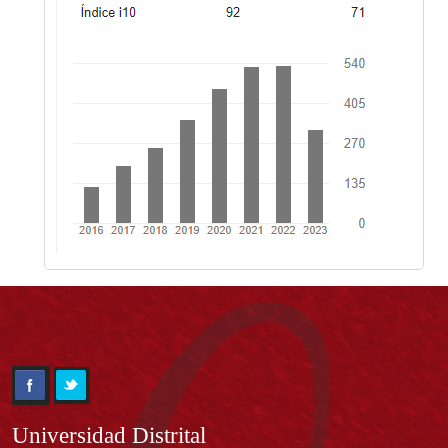
Información
Universidad Distrital