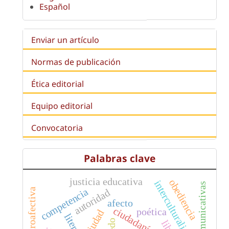
Español
Enviar un artículo
Normas de publicación
Ética editorial
Equipo editorial
Convocatoria
Palabras clave
justicia educativa
obediencia
interculturalidad
competencia
autoridad
afecto
ciudadanía
poética
ciudad