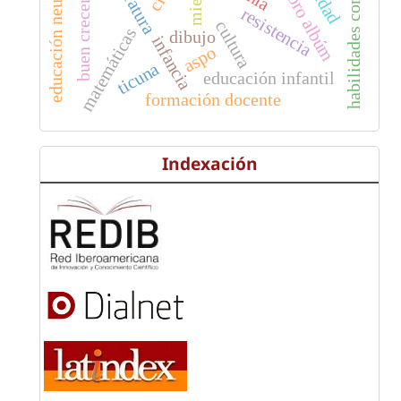
habilidades comunicativas
educación neuroafectiva
literatura
miedo
libro albúm
buen crecer
resistencia
cultura
matemáticas
dibujo
infancia
aspo
ticuna
educación infantil
formación docente
Indexación