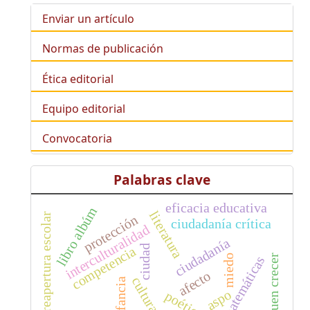
Enviar un artículo
Normas de publicación
Ética editorial
Equipo editorial
Convocatoria
Palabras clave
eficacia educativa
libro albúm
literatura
reapertura escolar
protección
ciudadanía crítica
interculturalidad
ciudadanía
ciudad
competencia
buen crecer
miedo
matemáticas
afecto
cultura
infancia
aspo
poética