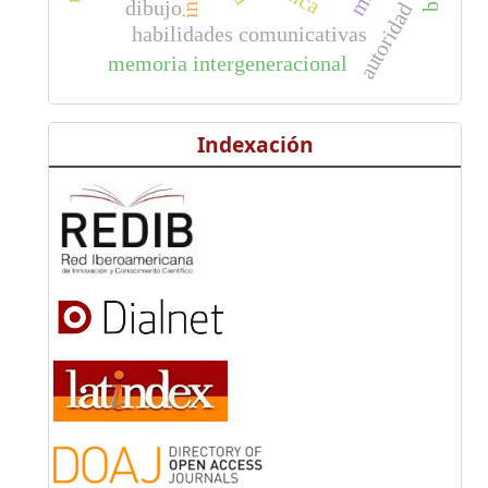
dibujo
autoridad
habilidades comunicativas
memoria intergeneracional
Indexación