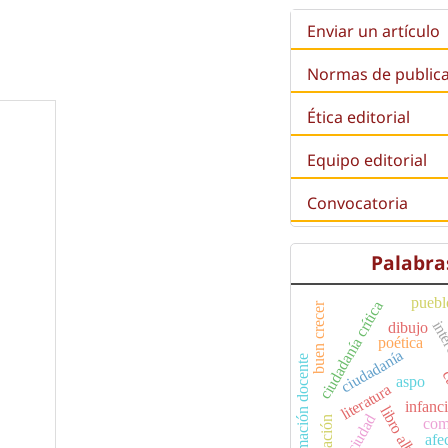
Enviar un artículo
Normas de public
Ética editorial
Equipo editorial
Convocatoria
Palabra
puebl
ciudadanía crítica
buen crecer
inte
dibujo
poética
ciudadanía
formación docente
c
aspo
literatura
infanc
libro albúm
ciudad
formación
com
afe