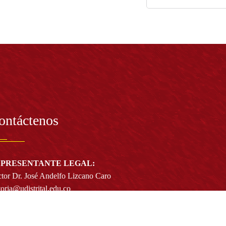
ontáctenos
PRESENTANTE LEGAL:
tor Dr. José Andelfo Lizcano Caro
toria@udistrital.edu.co
alle 13 # 31 -75