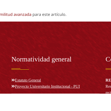
imilitud avanzada
para este artículo.
Normatividad general
C
Estatuto General
RE
Proyecto Universitario Institucional - PUI
Rec
rec
n y
Normatividad académica
C