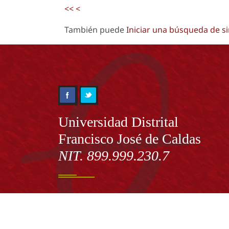
<<
<
También puede
Iniciar una búsqueda de s
Información
Universidad Distrital
Francisco José de Caldas
NIT. 899.999.230.7
Institución de Educación Superior sujeta a inspecció
vigilancia por el Ministerio de Educación Nacional