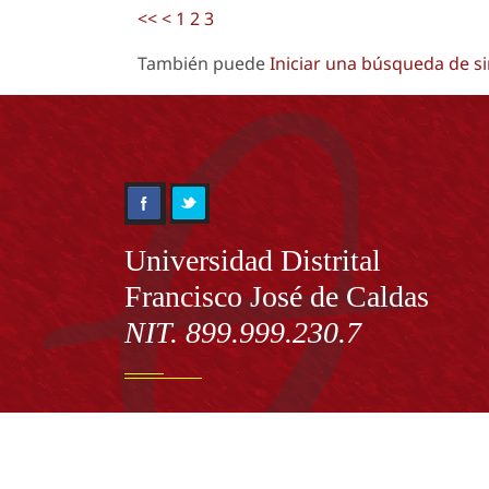
<<
<
1
2
3
También puede
Iniciar una búsqueda de s
Información
Universidad Distrital
Francisco José de Caldas
NIT. 899.999.230.7
Institución de Educación Superior sujeta a inspecció
vigilancia por el Ministerio de Educación Nacional