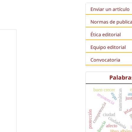
Enviar un artículo
Normas de public
Ética editorial
Equipo editorial
Convocatoria
Palabra
buen crecer
matemáticas
aspo
au
resistencia
jus
competencia
infa
protección
ciudad
t
ciudadanía
obediencia
afecto
libro albúm