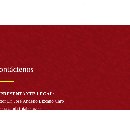
ontáctenos
PRESENTANTE LEGAL:
tor Dr. José Andelfo Lizcano Caro
toria@udistrital.edu.co
alle 13 # 31 -75