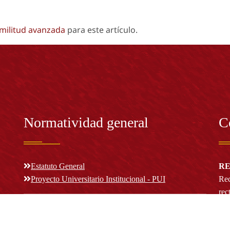
imilitud avanzada
para este artículo.
Normatividad general
C
Estatuto General
RE
Proyecto Universitario Institucional - PUI
Rec
rec
n y
Normatividad académica
C