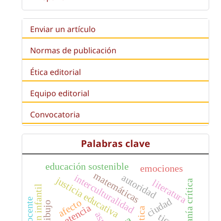
Enviar un artículo
Normas de publicación
Ética editorial
Equipo editorial
Convocatoria
Palabras clave
educación sostenible
emociones
matemáticas
autoridad
interculturalidad
justicia educativa
literatura
ciudadanía crítica
educación infantil
ciudad
afecto
dibujo
competencia
poética
aspo