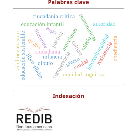
Palabras clave
matemáticas
ciudadanía crítica
autoridad
educación infantil
aspo
emociones
literatura
poética
educación sostenible
adultocentrismo
interculturalidad
miedo
obediencia
ticuna
cultura
resistencia
ciudadanía
competencia
libro albúm
infancia
afecto
ciudad
dibujo
equidad cognitiva
Indexación