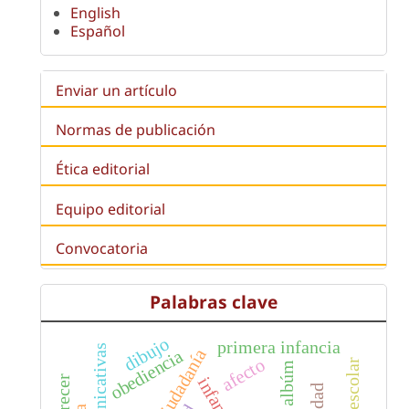
English
Español
Enviar un artículo
Normas de publicación
Ética editorial
Equipo editorial
Convocatoria
Palabras clave
dibujo
primera infancia
ciudadanía
obediencia
afecto
libro albúm
infancia