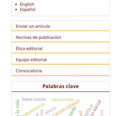
English
Español
Enviar un artículo
Normas de publicación
Ética editorial
Equipo editorial
Convocatoria
Palabras clave
buen crecer
emociones
educación infantil
espacio social
competencia
poética
afecto
miedo