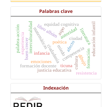
Palabras clave
interculturalidad
educación infantil
equidad cognitiva
libro albúm
palabra-acción
aspo
autoridad
matemáticas
literatura
experiencia
ciudad
buen crecer
poética
afecto
ciudadanía
miedo
competencia
formación
infancia
dibujo
cultura
emociones
ticuna
formación docente
justicia educativa
resistencia
Indexación