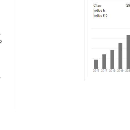
-
o
-