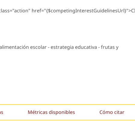
 class="action" href="{$competingInterestGuidelinesUrl}">C
 alimentación escolar - estrategia educativa - frutas y
as
Métricas disponibles
Cómo citar