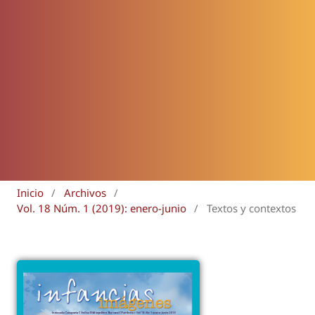
Inicio
/
Archivos
/
Vol. 18 Núm. 1 (2019): enero-junio
/
Textos y contextos