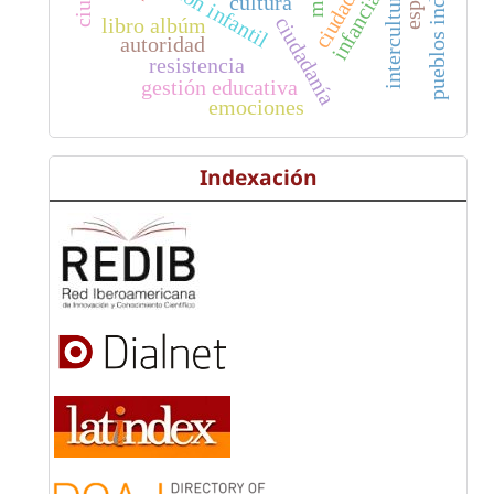
interculturalidad
pueblos indígenas
educación infantil
infancia
ciudad
cultura
ciudadanía
libro albúm
autoridad
resistencia
gestión educativa
emociones
Indexación