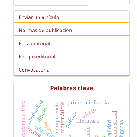
Enviar un artículo
Normas de publicación
Ética editorial
Equipo editorial
Convocatoria
Palabras clave
obediencia
primera infancia
ciudadanía crítica
competencia
matemáticas
afecto
dibujo
poética
espacio social
literatura
aspo
ticuna
miedo