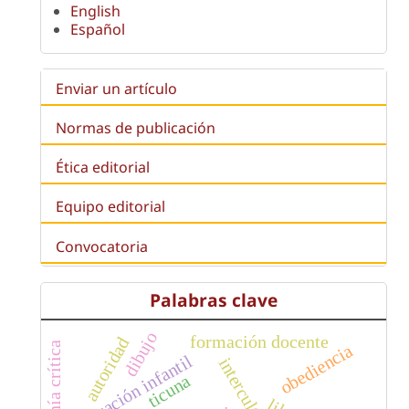
English
Español
Enviar un artículo
Normas de publicación
Ética editorial
Equipo editorial
Convocatoria
Palabras clave
dibujo
formación docente
autoridad
ciudadanía crítica
obediencia
educación infantil
ticuna