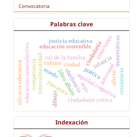
Convocatoria
Palabras clave
emociones
matemáticas
justicia educativa
ciudadanía
educación neuroafectiva
educación sostenible
interculturalidad
infancia
rol de la familia
competencia
cultura
eficacia educativa
ciudad
autoridad
poética
miedo
obediencia
resistencia
libro albúm
afecto
equidad cognitiva
literatura
aspo
dibujo
ciudadanía crítica
Indexación