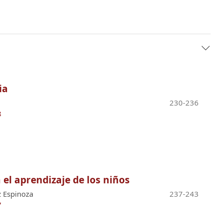
ia
230-236
8
 el aprendizaje de los niños
z Espinoza
237-243
7