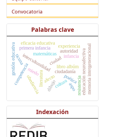
Convocatoria
Palabras clave
eficacia educativa
gestión educativa
memoria intergeneracional
experiencia
primera infancia
autoridad
educación neuroafectiva
matemáticas
interculturalidad
ticuna
infancia
ciudad
competencia
libro albúm
miedo
ciudadanía
literatura
poética
afecto
obediencia
resistencia
cultura
dibujo
aspo
Indexación