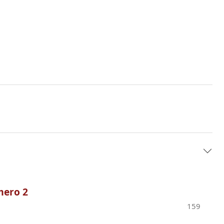
mero 2
159