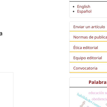
English
Español
Enviar un artículo
a
Normas de public
Ética editorial
Equipo editorial
Convocatoria
Palabra
educación s
habilidades comunicat
obedienci
m
dibujo