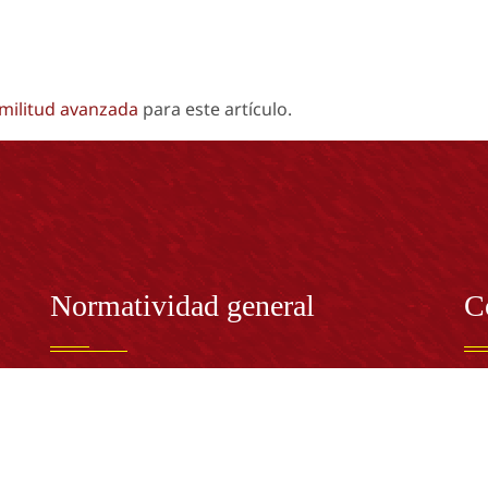
imilitud avanzada
para este artículo.
Normatividad general
C
Estatuto General
RE
Proyecto Universitario Institucional - PUI
Rec
rec
n y