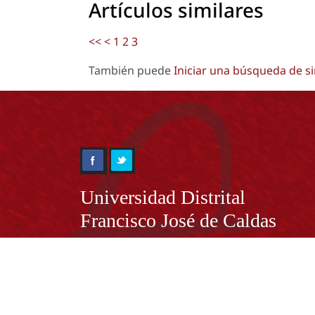
Artículos similares
<<
<
1
2
3
También puede
Iniciar una búsqueda de s
Información
Universidad Distrital
Francisco José de Caldas
NIT. 899.999.230.7
Institución de Educación Superior sujeta a inspecció