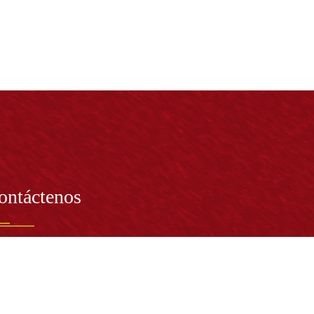
ontáctenos
PRESENTANTE LEGAL:
tor Dr. José Andelfo Lizcano Caro
toria@udistrital.edu.co