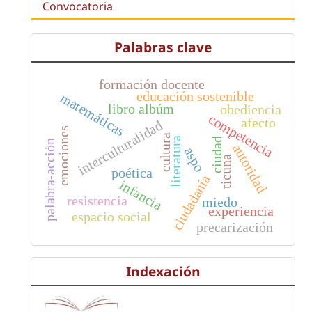
Convocatoria
Palabras clave
formación docente
educación sostenible
matemáticas
libro albúm
obediencia
competencia
afecto
interculturalidad
emociones
cultura
literatura
ciudad
palabra-acción
autoridad
aspo
ticuna
poética
ciudadanía
infancia
resistencia
miedo
experiencia
espacio social
precarización
Indexación