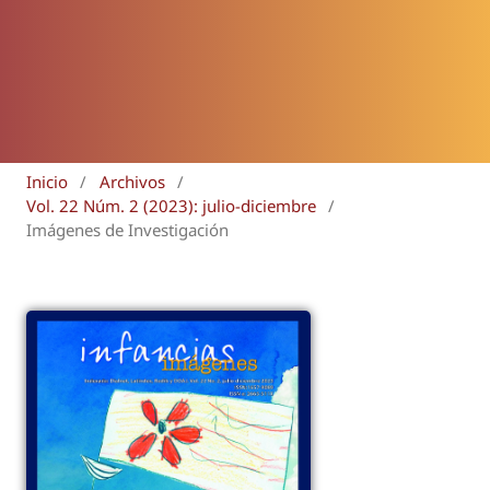
Inicio
/
Archivos
/
Vol. 22 Núm. 2 (2023): julio-diciembre
/
Imágenes de Investigación