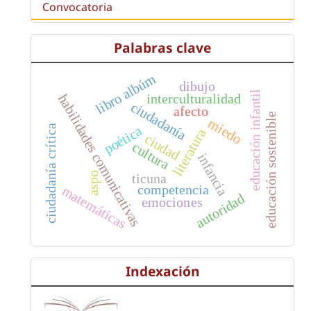
Convocatoria
Palabras clave
libro albúm
dibujo
educación infantil
interculturalidad
habilidades comunicativas
ciudadanía
afecto
educación sostenible
miedo
ciudadanía crítica
poética
literatura
ciudad
cultura
infancia
aspo
ticuna
competencia
matemáticas
autoridad
emociones
Indexación