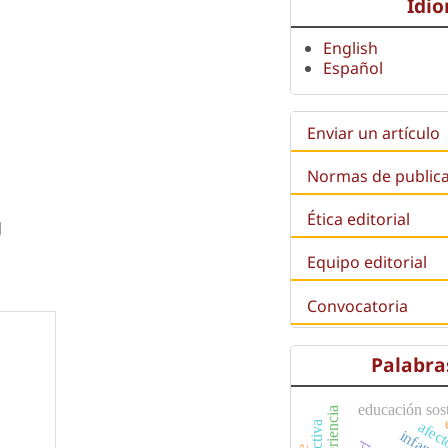
Idi
English
Español
Enviar un artículo
Normas de public
Ética editorial
g
Equipo editorial
Convocatoria
Palabra
educación sos
experiencia
afec
infanci