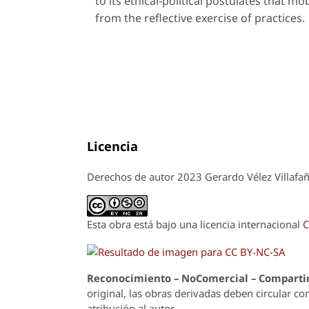
to its ethical-political postulates that mo
from the reflective exercise of practices.
Licencia
Derechos de autor 2023 Gerardo Vélez Villaf
Esta obra está bajo una licencia internacional
C
Reconoci
m
iento – NoComercial – Compartir
original, las obras derivadas deben circular co
atribución al autor.