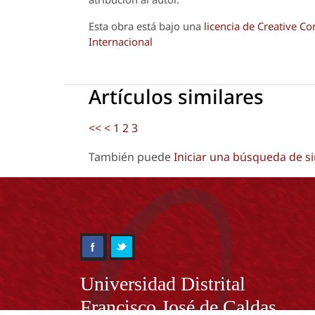
Esta obra está bajo una
licencia de Creative 
Internacional
Artículos similares
<<
<
1
2
3
También puede
Iniciar una búsqueda de s
Información
Universidad Distrital
Francisco José de Caldas