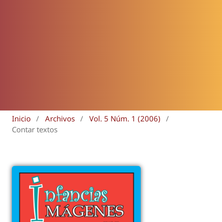
Inicio
/
Archivos
/
Vol. 5 Núm. 1 (2006)
/
Contar textos