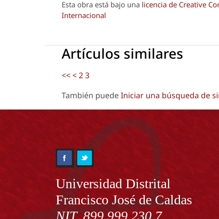
Esta obra está bajo una
licencia de Creative 
Internacional
Artículos similares
<<
<
2
3
También puede
Iniciar una búsqueda de s
Información
Universidad Distrital
Francisco José de Caldas
NIT. 899.999.230.7