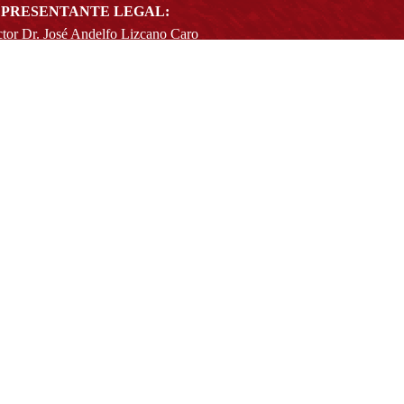
PRESENTANTE LEGAL:
tor Dr. José Andelfo Lizcano Caro
toria@udistrital.edu.co
alle 13 # 31 -75
otá D.C. - República de Colombia
igo Postal:
111611 - 111611537
Atención a usuarios del Centro De Relevo:
57) 6013238314
(+57) 6013239300
ext: 1421 - (+57) 6013238340
Lunes a viernes de 8:00 a.m. a 5:00 p.m.
Atención al ciudadano:
atencion@udistrital.edu.co
Notificaciones judiciales:
ificacionjudicial@udistrital.edu.co
Directorio institucional