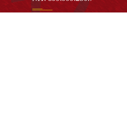
Institución de Educación Superior sujeta a inspecció
vigilancia por el Ministerio de Educación Nacional
Acuerdo de creación N° 10 de 1948 del Concejo de
Bogotá
Acreditación Institucional de Alta Calidad - Resoluc
N° 023653 del 10 de diciembre del 2021
Redes sociales