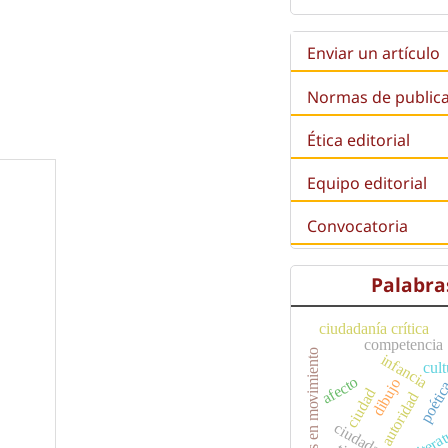
Enviar un artículo
Normas de public
Ética editorial
Equipo editorial
Convocatoria
Palabra
ciudadanía crítica
competencia
infancias en movimiento
infancia
cult
afecto
dibujo
poéti
ciudad
autoridad
ciudadanía
litera