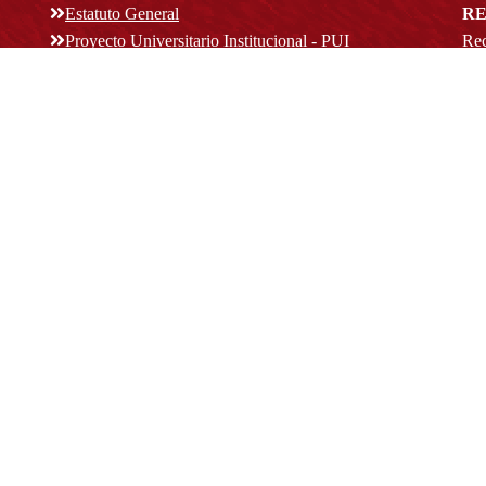
Estatuto General
RE
Proyecto Universitario Institucional - PUI
Rec
rec
n y
Normatividad académica
C
Bog
Cód
Derechos pecuniarios
ión
Estatuto Estudiantil
(+
Estatuto Docente
Estatuto Académico
not
© Platform & Workflow by:
Open Journal Systems
Designed by
Material Theme