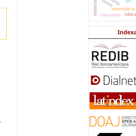
ticuna
matemáticas
educa
emociones
Index
,