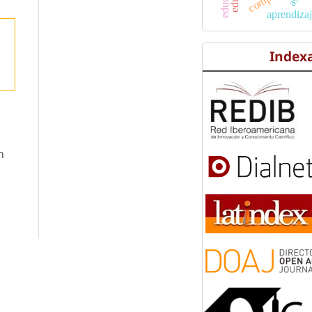
aprendiza
Index
n