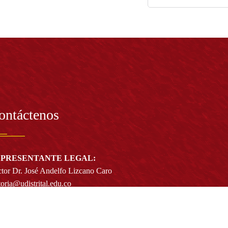
ontáctenos
PRESENTANTE LEGAL:
tor Dr. José Andelfo Lizcano Caro
toria@udistrital.edu.co
alle 13 # 31 -75
otá D.C. - República de Colombia