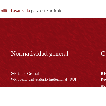
imilitud avanzada
para este artículo.
Normatividad general
C
Estatuto General
RE
Proyecto Universitario Institucional - PUI
Rec
rec
n y
Normatividad académica
C
Bog