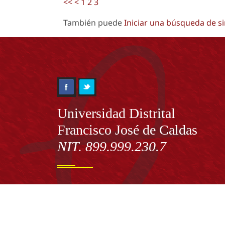
<<
<
1
2
3
También puede
Iniciar una búsqueda de s
Información
Universidad Distrital
Francisco José de Caldas
NIT. 899.999.230.7
Institución de Educación Superior sujeta a inspecció
vigilancia por el Ministerio de Educación Nacional
Acuerdo de creación N° 10 de 1948 del Concejo de