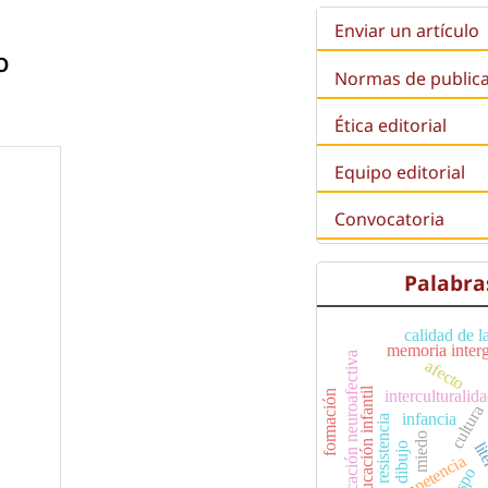
Enviar un artículo
o
Normas de public
Ética editorial
Equipo editorial
Convocatoria
Palabra
calidad de 
memoria inter
educación neuroafectiva
afecto
educación infantil
interculturalid
formación
cultura
infancia
resistencia
miedo
lit
dibujo
competencia
aspo