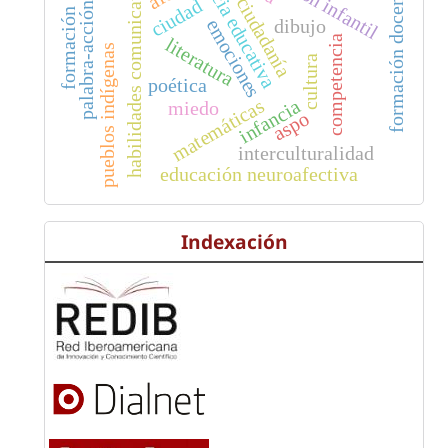
justicia educativa
habilidades comunicativas
formación docente
ciudadanía
ciudad
palabra-acción
formación
dibujo
emociones
competencia
literatura
pueblos indígenas
cultura
poética
matemáticas
infancia
miedo
aspo
interculturalidad
educación neuroafectiva
Indexación