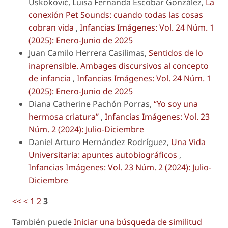
Uskoković, Luisa Fernanda Escobar González,
La
conexión Pet Sounds: cuando todas las cosas
cobran vida
,
Infancias Imágenes: Vol. 24 Núm. 1
(2025): Enero-Junio de 2025
Juan Camilo Herrera Casilimas,
Sentidos de lo
inaprensible. Ambages discursivos al concepto
de infancia
,
Infancias Imágenes: Vol. 24 Núm. 1
(2025): Enero-Junio de 2025
Diana Catherine Pachón Porras,
“Yo soy una
hermosa criatura”
,
Infancias Imágenes: Vol. 23
Núm. 2 (2024): Julio-Diciembre
Daniel Arturo Hernández Rodríguez,
Una Vida
Universitaria: apuntes autobiográficos
,
Infancias Imágenes: Vol. 23 Núm. 2 (2024): Julio-
Diciembre
<<
<
1
2
3
También puede
Iniciar una búsqueda de similitud