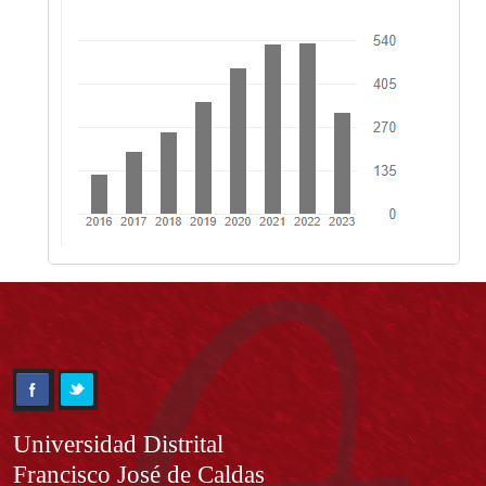
Información
Universidad Distrital
Francisco José de Caldas