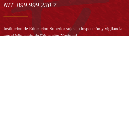
NIT. 899.999.230.7
Institución de Educación Superior sujeta a inspección y vigilancia
por el Ministerio de Educación Nacional
Acuerdo de creación N° 10 de 1948 del Concejo de Bogotá
Acreditación Institucional de Alta Calidad - Resolución N° 023653
del 10 de diciembre del 2021
Redes sociales
Normatividad general