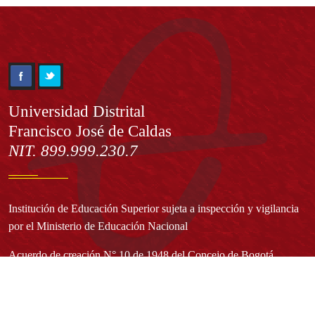
Información
Universidad Distrital
Francisco José de Caldas
NIT. 899.999.230.7
Institución de Educación Superior sujeta a inspección y vigilancia
por el Ministerio de Educación Nacional
Acuerdo de creación N° 10 de 1948 del Concejo de Bogotá
Acreditación Institucional de Alta Calidad - Resolución N° 023653
del 10 de diciembre del 2021