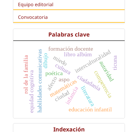
Equipo editorial
Convocatoria
Palabras clave
formación docente
interculturalidad
habilidades comunicativas
libro albúm
dibujo
miedo
rol de la familia
ticuna
autoridad
cultura
competencia
poética
equidad cognitiva
ciudadanía
afecto
aspo
matemáticas
literatura
infancia
ciudad
educación infantil
Indexación