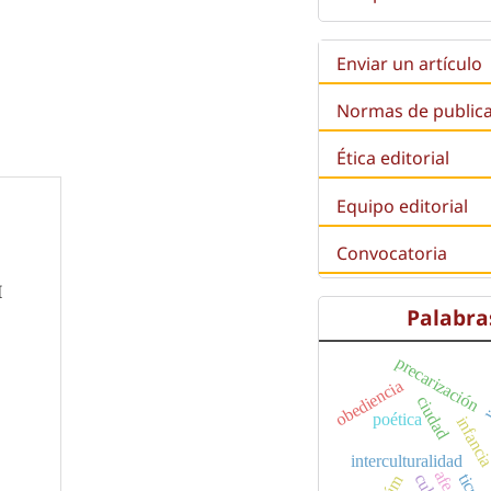
Enviar un artículo
Normas de public
Ética editorial
Equipo editorial
Convocatoria
I
Palabra
precarización
l
obediencia
ciudad
poética
infanc
interculturalidad
afecto