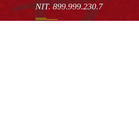
NIT. 899.999.230.7
Institución de Educación Superior sujeta a inspecció
vigilancia por el Ministerio de Educación Nacional
Acuerdo de creación N° 10 de 1948 del Concejo de
Bogotá
Acreditación Institucional de Alta Calidad - Resoluc
N° 023653 del 10 de diciembre del 2021
Redes sociales