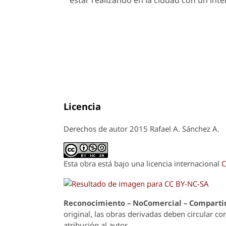
estar realizando en la ciudad con un inte
Licencia
Derechos de autor 2015 Rafael A. Sánchez A.
Esta obra está bajo una licencia internacional
C
Reconoci
m
iento – NoComercial – Compartir
original, las obras derivadas deben circular co
atribución al autor.