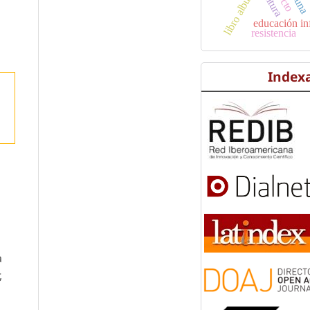
cultura
ticun
libro albúm
educación in
resistencia
Index
a
,