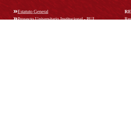
Estatuto General
RE
Proyecto Universitario Institucional - PUI
Rec
rec
n y
Normatividad académica
C
Bog
Cód
Derechos pecuniarios
ión
Estatuto Estudiantil
(+
Estatuto Docente
Estatuto Académico
not
© Platform & Workflow by:
Open Journal Systems