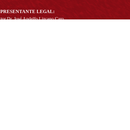
PRESENTANTE LEGAL:
tor Dr. José Andelfo Lizcano Caro
toria@udistrital.edu.co
alle 13 # 31 -75
otá D.C. - República de Colombia
igo Postal:
111611 - 111611537
Atención a usuarios del Centro De Relevo:
57) 6013238314
(+57) 6013239300
ext: 1421 - (+57) 6013238340
Lunes a viernes de 8:00 a.m. a 5:00 p.m.
Atención al ciudadano:
atencion@udistrital.edu.co
Notificaciones judiciales:
ificacionjudicial@udistrital.edu.co
Directorio institucional