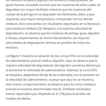
los residuos de gasa y algodón se encuentra superpuestas. De
igual manera, se puede concluir que las muestras de uñas y pelo, se
degradan con mayor facilidad, mientras que las muestras del
cuerpo de la jeringa no se degradan tan fácilmente, debo a que
requieren una mayor temperatura, comparado con los demás
residuos. Esto concuerda con resultados reportados en la literatura
para residuos médicos [3]. Respecto a la maxima velocidad de
degradación, se observa que los residuos de jeringa, gasa, algodón
e hisopo, experimentan en forma descendente, las mayores
velocidades de degradación térmica en pirólisis de todos los
residuos.
La
Figura 1
muestra la variación de las curvas DTG con la velocidad
de calentamiento para el residuo algodón. Aquí se observa que la
máxima velocidad de degradación del algodón aumenta disminuye
al aumentar la velocidad de calentamiento. Además, la curva DTG
se desplaza, alejándose del eje de las ordenadas con el aumento en
la velocidad de calentamiento. A pesar que aquí no se muestra,
este mismo comportamiento se observó para los otros residuos
incluida la muestra denominada mezcla. Similares resultados
fueron reportados por Slopiecka
et al.
[18] para la pirólisis de
madera de álamo.