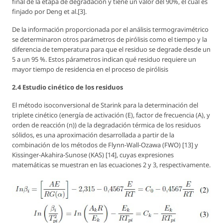
final de la etapa de degradación y tiene un valor del 90%, el cual es
finjado por Deng et al.[3].
De la información proporcionada por el análisis termogravimétrico
se determinaron otros parámetros de pirólisis como el tiempo y la
diferencia de temperatura para que el residuo se degrade desde un
5 a un 95 %. Estos párametros indican qué residuo requiere un
mayor tiempo de residencia en el proceso de pirólisis
2.4 Estudio cinético de los residuos
El método isoconversional de Starink para la determinación del
triplete cinético (energía de activación (
E
), factor de frecuencia (
A
), y
orden de reacción (
n
)) de la degradación térmica de los residuos
sólidos, es una aproximación desarrollada a partir de la
combinación de los métodos de Flynn-Wall-Ozawa (FWO) [13] y
Kissinger-Akahira-Sunose (KAS) [14], cuyas expresiones
matemáticas se muestran en las ecuaciones 2 y 3, respectivamente.