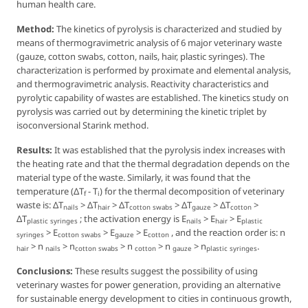
human health care.
Method:
The kinetics of pyrolysis is characterized and studied by
means of thermogravimetric analysis of 6 major veterinary waste
(gauze, cotton swabs, cotton, nails, hair, plastic syringes). The
characterization is performed by proximate and elemental analysis,
and thermogravimetric analysis. Reactivity characteristics and
pyrolytic capability of wastes are established. The kinetics study on
pyrolysis was carried out by determining the kinetic triplet by
isoconversional Starink method.
Results:
It was established that the pyrolysis index increases with
the heating rate and that the thermal degradation depends on the
material type of the waste. Similarly, it was found that the
temperature (Δ
T
-
T
) for the thermal decomposition of veterinary
f
i
waste is: Δ
T
> Δ
T
> Δ
T
> Δ
T
> Δ
T
>
nails
hair
cotton swabs
gauze
cotton
Δ
T
; the activation energy is
E
>
E
>
E
plastic syringes
nails
hair
plastic
>
E
>
E
>
E
, and the reaction order is: n
syringes
cotton swabs
gauze
cotton
> n
> n
> n
> n
> n
.
hair
nails
cotton swabs
cotton
gauze
plastic syringes
Conclusions:
These results suggest the possibility of using
veterinary wastes for power generation, providing an alternative
for sustainable energy development to cities in continuous growth,