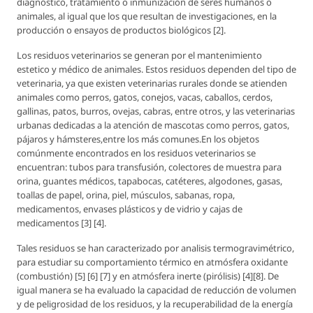
diagnóstico, tratamiento o inmunización de seres humanos o
animales, al igual que los que resultan de investigaciones, en la
producción o ensayos de productos biológicos [2].
Los residuos veterinarios se generan por el mantenimiento
estetico y médico de animales. Estos residuos dependen del tipo de
veterinaria, ya que existen veterinarias rurales donde se atienden
animales como perros, gatos, conejos, vacas, caballos, cerdos,
gallinas, patos, burros, ovejas, cabras, entre otros, y las veterinarias
urbanas dedicadas a la atención de mascotas como perros, gatos,
pájaros y hámsteres,entre los más comunes.En los objetos
comúnmente encontrados en los residuos veterinarios se
encuentran: tubos para transfusión, colectores de muestra para
orina, guantes médicos, tapabocas, catéteres, algodones, gasas,
toallas de papel, orina, piel, músculos, sabanas, ropa,
medicamentos, envases plásticos y de vidrio y cajas de
medicamentos [3] [4].
Tales residuos se han caracterizado por analisis termogravimétrico,
para estudiar su comportamiento térmico en atmósfera oxidante
(combustión) [5] [6] [7] y en atmósfera inerte (pirólisis) [4][8]. De
igual manera se ha evaluado la capacidad de reducción de volumen
y de peligrosidad de los residuos, y la recuperabilidad de la energía