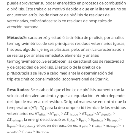
puede aprovechar su poder energético en procesos de combustión
o pirólisis. Este trabajo se motivó debido a que en la literatura no se
encuentran artículos de cinetica de pirólisis de residuos de
veterinarias, enfocándose solo en residuos de hospitales de
atención humana.
Método:
Se caracterizó y estudió la cinética de pirólisis, por análisis
termogravimétrico, de seis principales residuos veterinarios (gasas,
hisopos, algodón, jeringas plásticas, pelo, uñas). La caracterización
se realiza por análisis inmediato, elemental y análisis
termogravimétrico. Se establecen las características de reactividad
y de capacidad de pirólisis. El estudio de la cinética de
pir&ocute;lisis se llevó a cabo mediante la determinación del
triplete cinético por el método isoconversional de Starink.
Resultados:
Se estableció que el índice de pirólisis aumenta con la
velocidad de calentamiento y que la degradación térmica depende
del tipo de material del residuo. De igual manera se encontró que la
temperatura (Δ
T
-
T
) para la descomposició térmica de los residuos
f
i
veterinarios es: Δ
T
> Δ
T
> Δ
T
> Δ
T
> Δ
T
>
uñas
pelo
hisopo
gasa
algodón
Δ
T
, la energí de activació es
E
>
E
>
E
>
E
>
jeringa
uñas
pelo
jeringa
hisopo
E
>
E
y el orden de reacción es: n
> n
> n
> n
gasa
algodón
pelo
uñas
hisopo
> n
> n
.
algodón
gasa
jeringa