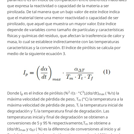
que expresa la reactividad o capacidad de la materia a ser
pirolizada. De tal manera que un bajo valor de este índice indica
que el material tiene una menor reactividad o capacidad de ser
pirolizado, que aquel que muestra un mayor valor. Este índice
depende de variables como tamaño de partículas y características
físicas y químicas del residuo, que afectan la trasferencia de calor y
masa, lo cual se establece indirectamente con las temperaturas
características y la conversión. El índice de pirólisis se calcula por
medio de la siguiente ecuación 3.
2
3
Donde I
es el índice de pirólisis (%
·/(s · °C
),(dα/dt)
( %/s) la
p
max
máxima velocidad de pérdida de peso,
T
(°C) la temperatura a la
m
máxima velocidad de pérdida de peso,
T
la temperatura inicial de
i
degradación y
T
la temperatura final de degradación. Las
f
temperaturas inicial y final de degradación se obtienen a
conversiones de 5 y 95 % respectivamente,
T
se obtiene a
m
(dα/dt)
y α
( %) es la diferencia de conversiones al inicio y al
max
Δ
T