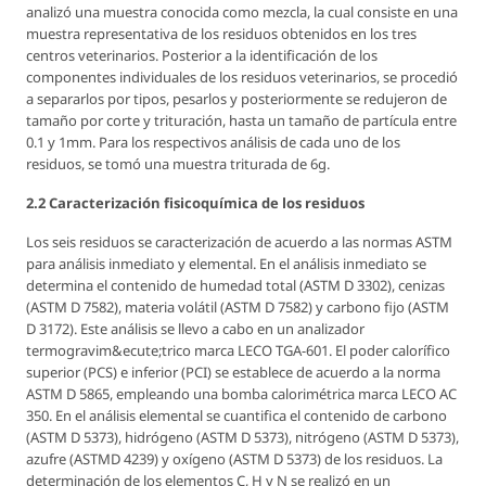
analizó una muestra conocida como mezcla, la cual consiste en una
muestra representativa de los residuos obtenidos en los tres
centros veterinarios. Posterior a la identificación de los
componentes individuales de los residuos veterinarios, se procedió
a separarlos por tipos, pesarlos y posteriormente se redujeron de
tamaño por corte y trituración, hasta un tamaño de partícula entre
0.1 y 1mm. Para los respectivos análisis de cada uno de los
residuos, se tomó una muestra triturada de 6g.
2.2 Caracterización fisicoquímica de los residuos
Los seis residuos se caracterización de acuerdo a las normas ASTM
para análisis inmediato y elemental. En el análisis inmediato se
determina el contenido de humedad total (ASTM D 3302), cenizas
(ASTM D 7582), materia volátil (ASTM D 7582) y carbono fijo (ASTM
D 3172). Este análisis se llevo a cabo en un analizador
termogravim&ecute;trico marca LECO TGA-601. El poder calorífico
superior (PCS) e inferior (PCI) se establece de acuerdo a la norma
ASTM D 5865, empleando una bomba calorimétrica marca LECO AC
350. En el análisis elemental se cuantifica el contenido de carbono
(ASTM D 5373), hidrógeno (ASTM D 5373), nitrógeno (ASTM D 5373),
azufre (ASTMD 4239) y oxígeno (ASTM D 5373) de los residuos. La
determinación de los elementos C, H y N se realizó en un