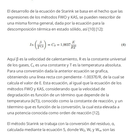
El desarrollo de la ecuación de Starink se basa en el hecho que las
expresiones de los métodos FWO y KAS, se pueden reescribir de
una misma forma general, dada por la ecuación para la
descomposición térmica en estado sólido, así [10] [12]:
Aquí
β
es la velocidad de calentamiento,
R
es la constante universal
de los gases, C
es una constante y
T
es la temperatura absoluta.
s
Para una conversión dada la anterior ecuación se grafica,
obteniendo una línea recta con pendiente -1.0037E/R, de la cual se
calcula el valor de E. Esta ecuación, al igual que la ecuación de los
métodos FWO y KAS, considerando que la velocidad de
degradación es función de un término que depende de la
temperatura (
k
(T)), conocido como la constante de reacción, y un
téermino que es función de la conversión, la cual esta elevada a
una potencia conocida como orden de reacción [12].
El método Starink se trabaja con la conversión del residuo, α,
calculada mediante la ecuación 5, donde
W
,
W
y
W
son las
0
t
∞