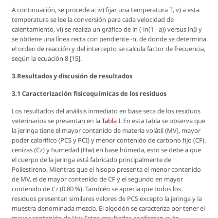
A continuación, se procede a: iv) fijar una temperatura
T
, v) a esta
temperatura se lee la conversión para cada velocidad de
calentamiento, vi) se realiza un gráfico de
ln (-ln(1 - a))
versus
lnβ
y
se obtiene una línea recta con pendiente -n, de donde se determina
el orden de reacción y del intercepto se calcula factor de frecuencia,
según la ecuación 8 [15].
3.Resultados y discusión de resultados
3.1 Caracterización fisicoquímicas de los residuos
Los resultados del análisis inmediato en base seca de los residuos
veterinarios se presentan en la
Tabla I
. En esta tabla se observa que
la jeringa tiene el mayor contenido de materia volátil (MV), mayor
poder calorífico (PCS y PCI) y menor contenido de carbono fijo (CF),
cenizas (Cz) y humedad (Hw) en base húmeda, esto se debe a que
el cuerpo de la jeringa está fabricado principalmente de
Poliestireno. Mientras que el hisopo presenta el menor contenido
de MV, el de mayor contenido de CF y el segundo en mayor
contenido de Cz (0.80 %). También se aprecia que todos los
residuos presentan similares valores de PCS excepto la jeringa y la
muestra denominada mezcla. El algodón se caracteriza por tener el