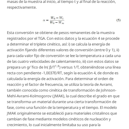
masas de la muestra al inicio, al tiempo
t
y al final de la reacción,
respectivamente.
Esta conversión se obtiene de pesos remanentes de la muestra
registrados por el TGA. Con estos datos y la ecuación 4 se procede
a determinar el triplete cinético, así: i) se calcula la energía de
activación fijando diferentes valores de conversión (entre 0 y 1), ii)
para cada valor fijo de conversión se lee la temperatura a cada una
de las cuatro velocidades de calentamiento, iii) con estos datos se
1,8
prepara un gr´fico de
ln
(
β
/
T
) versus 1/T, obteniéndose una línea
recta con pendiente -1,0037
E/RT
, segín la ecuación 4, de donde es
calculada la energía de activación. Para determinar el orden de
reacción y el factor de frecuencia, se utiliza la teoría de Avrami,
también conocida como cinética de transformación de Johnson-
Mehl-Avrami-Kolmogorov (JMAK), la cual describe el grado en que
se transforma un material durante una cierta transformación de
fase, como una función de la temperatura y el tiempo. El modelo
JMAK originalmente se estableció para materiales cristalinos que
cambian de fase mediante modelos cinéticos de nucleación y
crecimiento, lo cual inicialmente limitaba su uso para la