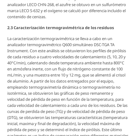
analizador LECO CHN-268, el azufre se obtuvo en un sulfurómetro
marca LECO S-632 y el oxígeno se calculó por diferencia incluido el
contenido de cenizas.
2.3 Caracterización termogravimétrica de los residuos
La caracterización termogravimétrica se lleva a cabo en un
analizador termogravimétrico Q600 simultáneo DSC-TGA TA
Instrument. Con este análisis se obtuvieron los perfiles de pirólisis
de cada residuo a cuatro velocidades de calentamiento (5, 10, 20 y
40°C/min), calentando desde temperatura ambiente hasta 800°C
en atmósfera inerte, con un flujo de nitrógeno constante de 100
mL/min, y una muestra entre 10 y 12 mg, que se alimentó al crisol
de aluminio. A partir de los datos entregados por el equipo,
empleando termogravimetría dinámica o termogravimetría no
isotérmica, se obtuvieron las gráficas de peso remanente y
velocidad de pérdida de peso en función de la temperatura, para
cada velocidad de calentamiento a cada uno de los residuos. De las
curvas de perdida de peso (TG) y de velocidad de pérdida de peso
(DTG), se obtuvieron las temperaturas características (temperatura
inicial, maxima y final de degradación), la velocidad máxima de
pérdida de peso y se determinó el índice de pirólisis. Este último
parámetro es un índice de comparación entre diferentes materiales