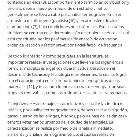
contenida en ellos [9]. El comportamiento térmico en combustión y
pirólisis, determinado por medio de un estudio cinético,
generalmente se lleva a cabo por analisis termogravimétrico en
atmósfera de nitrógeno (pirólisis) [10] y en atmosfera de aire
(combustión) [7], bajo condiciones no isotérmicas. Esos estudios
cinéticos se centran en la determinación del triplete cinético, el cual
está constituido por los parámetros de energía de activación,
orden de reacción y factor pre-exponencial/factor de frecuencia.
De todo lo anterior y como se sugiere en la literatura, es
importante realizar investigaciones que lleven a los ingenieros a
formular modelos energéticos diversificados, basados en el
desarrollo de técnicas y tecnología más eficientes, lo cual se logra
con el conocimiento en el comportamiento energéticos de los
materiales [11], y buscando fuentes alternas de energía, que sean
limpias y renovables, como los residuos de las clínicas veterinarias.
El objetivo de este trabajo es caracterizar y estudiar la cinetica de
pirólisis, por análisis termogravimétrico, de seis residuos (algodón,
gasas, cuerpo de las jeringas, hisopos, pelo y uñas) de las clínicas y
centros veterinarios urbanos de la ciudad de Manizales. La
caracterización se realiza por medio del análisis inmediato,
elemental y análisis termogravimétrico, el cual se realiza en