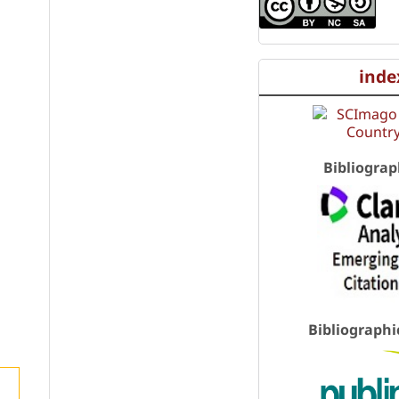
inde
Bibliograp
Bibliographi