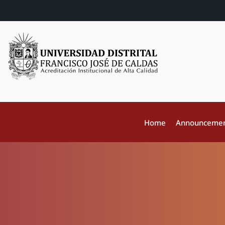
Home
Announceme