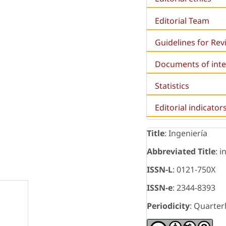
Editorial Team
Guidelines for Re
Documents of inte
Statistics
Editorial indicator
Title
: Ingeniería
Abbreviated Title
: i
ISSN-L
: 0121-750X
ISSN-e
: 2344-8393
Periodicity
: Quarter