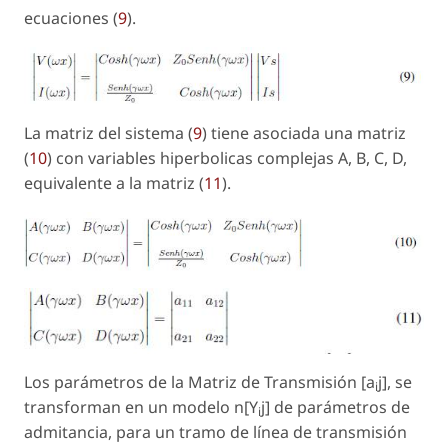
ecuaciones (
9
).
La matriz del sistema (
9
) tiene asociada una matriz
(
10
) con variables hiperbolicas complejas A, B, C, D,
equivalente a la matriz (
11
).
Los parámetros de la Matriz de Transmisión [a
j], se
i
transforman en un modelo n[Y
j] de parámetros de
i
admitancia, para un tramo de línea de transmisión