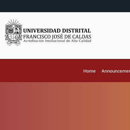
Home
Announceme