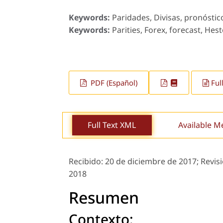
Keywords:
Paridades, Divisas, pronóstic
Keywords:
Parities, Forex, forecast, Hes
PDF (Español)
Ful
Full Text XML
Available M
Recibido:
20 de diciembre de 2017;
Revis
2018
Resumen
Contexto: