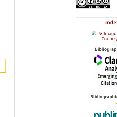
inde
Bibliograp
Bibliographi