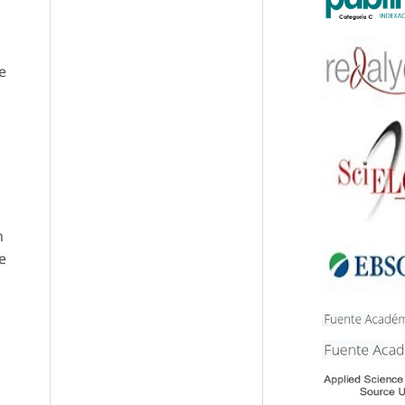
e
n
e