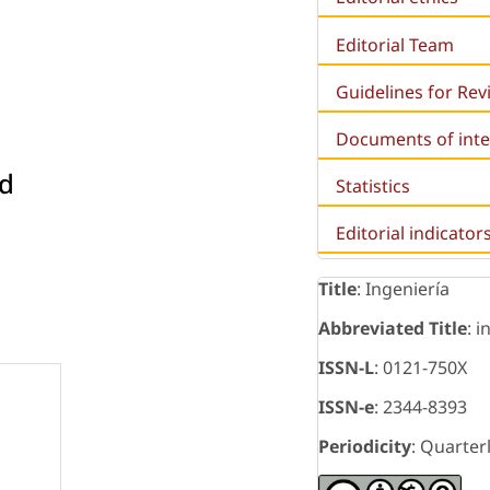
Editorial Team
Guidelines for Re
Documents of inte
ad
Statistics
Editorial indicator
Title
: Ingeniería
Abbreviated Title
: i
ISSN-L
: 0121-750X
ISSN-e
: 2344-8393
Periodicity
: Quarter