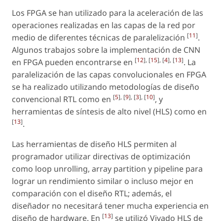
Los FPGA se han utilizado para la aceleración de las
operaciones realizadas en las capas de la red por
[
11
]
medio de diferentes técnicas de paralelización
.
Algunos trabajos sobre la implementación de CNN
[
12
], [
15
], [
4
], [
13
]
en FPGA pueden encontrarse en
. La
paralelización de las capas convolucionales en FPGA
se ha realizado utilizando metodologías de diseño
[
5
], [
9
], [
3
], [
10
]
convencional RTL como en
, y
herramientas de síntesis de alto nivel (HLS) como en
[
13
]
.
Las herramientas de diseño HLS permiten al
programador utilizar directivas de optimización
como
loop unrolling, array partition y pipeline
para
lograr un rendimiento similar o incluso mejor en
comparación con el diseño RTL; además, el
diseñador no necesitará tener mucha experiencia en
[
13
]
diseño de
hardware
. En
se utilizó Vivado HLS de