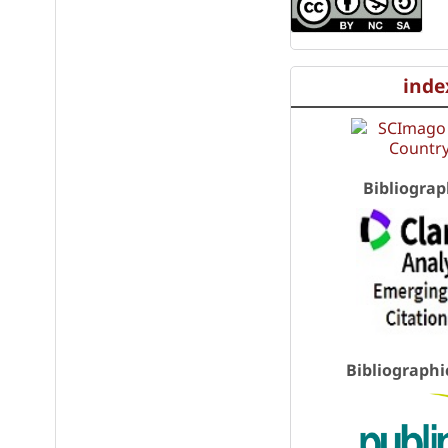
inde
Bibliograp
Bibliographi