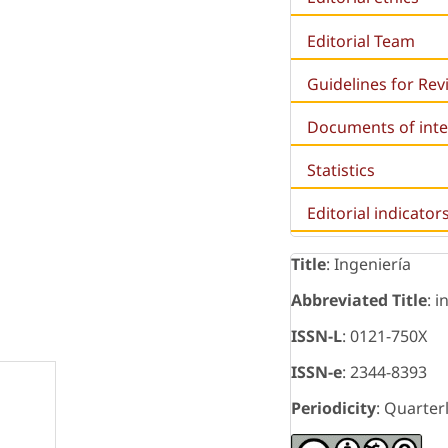
Editorial Team
Guidelines for Re
Documents of inte
Statistics
Editorial indicator
Title
: Ingeniería
Abbreviated Title
: i
ISSN-L
: 0121-750X
ISSN-e
: 2344-8393
Periodicity
: Quarter