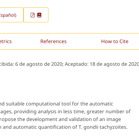
spañol)
etrics
References
How to Cite
cibida:
6 de agosto de 2020;
Aceptado:
18 de agosto de 202
and suitable computational tool for the automatic
ges, providing analysis in less time, greater number of
 propose the development and validation of an image
n and automatic quantification of
T. gondii
tachyzoites.