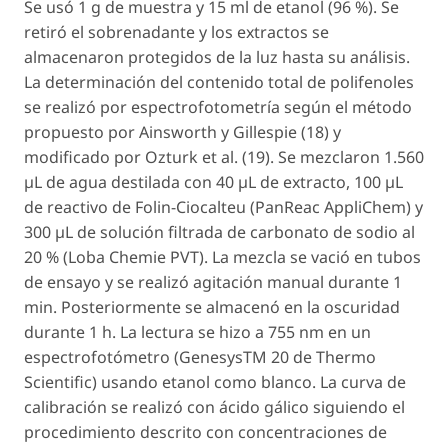
Se usó 1 g de muestra y 15 ml de etanol (96 %). Se
retiró el sobrenadante y los extractos se
almacenaron protegidos de la luz hasta su análisis.
La determinación del contenido total de polifenoles
se realizó por espectrofotometría según el método
propuesto por Ainsworth y Gillespie (18) y
modificado por Ozturk et al. (19). Se mezclaron 1.560
µL de agua destilada con 40 µL de extracto, 100 µL
de reactivo de Folin-Ciocalteu (PanReac AppliChem) y
300 µL de solución filtrada de carbonato de sodio al
20 % (Loba Chemie PVT). La mezcla se vació en tubos
de ensayo y se realizó agitación manual durante 1
min. Posteriormente se almacenó en la oscuridad
durante 1 h. La lectura se hizo a 755 nm en un
espectrofotómetro (GenesysTM 20 de Thermo
Scientific) usando etanol como blanco. La curva de
calibración se realizó con ácido gálico siguiendo el
procedimiento descrito con concentraciones de