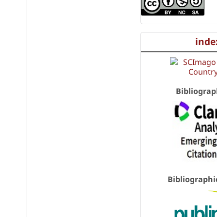
inde
Bibliograp
Bibliographi