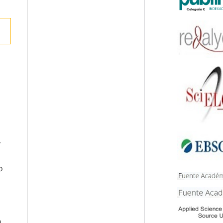
y
o
a