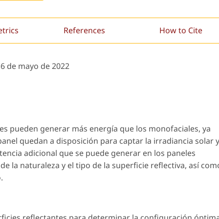
etrics
References
How to Cite
:
6 de mayo de 2022
ales pueden generar más energía que los monofaciales, ya
anel quedan a disposición para captar la irradiancia solar 
otencia adicional que se puede generar en los paneles
e la naturaleza y el tipo de la superficie reflectiva, así com
.
rficies reflectantes para determinar la configuración óptim