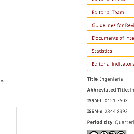
Editorial Team
Guidelines for Re
Documents of inte
Statistics
Editorial indicator
Title
: Ingeniería
ce
Abbreviated Title
: i
ISSN-L
: 0121-750X
ISSN-e
: 2344-8393
Periodicity
: Quarter