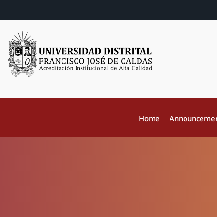
Home
Announceme