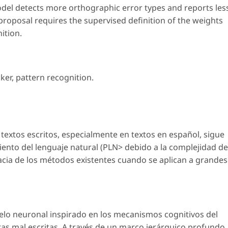
l detects more orthographic error types and reports les
is proposal requires the supervised definition of the weights
ition.
cker
,
pattern recognition
.
 textos escritos, especialmente en textos en español, sigue
iento del lenguaje natural (PLN> debido a la complejidad de
icacia de los métodos existentes cuando se aplican a grandes
lo neuronal inspirado en los mecanismos cognitivos del
ras mal escritas. A través de un marco jerárquico profundo