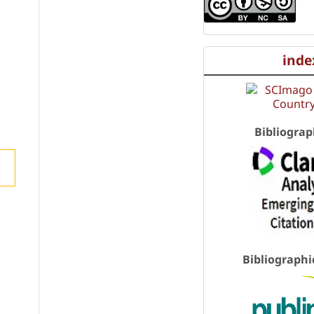
inde
Bibliograp
Bibliographi