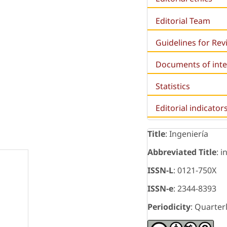
Editorial Team
Guidelines for Re
Documents of inte
Statistics
Editorial indicator
Title
: Ingeniería
Abbreviated Title
: i
ISSN-L
: 0121-750X
ISSN-e
: 2344-8393
Periodicity
: Quarter