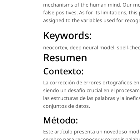
mechanisms of the human mind. Our mode
false positives. As for its limitations, th
assigned to the variables used for recogn
Keywords:
neocortex
,
deep neural model
,
spell-che
Resumen
Contexto:
La corrección de errores ortográficos en
siendo un desafío crucial en el procesam
las estructuras de las palabras y la inef
conjuntos de datos.
Método:
Este artículo presenta un novedoso mode
cerebro para reconocer y corregir palab