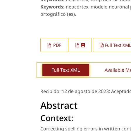
Keywords:
neocórtex, modelo neuronal 
ortográfico (es).
PDF
Full Text XM
Full Text XML
Available M
Recibido:
12 de agosto de 2023;
Aceptad
Abstract
Context:
Correcting spelling errors in written conte