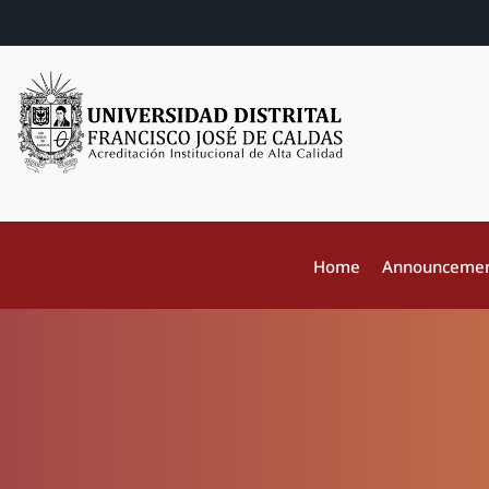
Home
Announceme