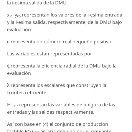
la i-esima salida de la DMU
.
j
x
, y
representan los valores de la i-esima entrada
io
ro
y la i-esima salida, respectivamente, de la DMU bajo
evaluación.
ε representa un número real pequeño positivo
Las variables están representadas por
ψrepresenta la eficiencia radial de la DMU bajo la
evaluación
λ representa los escalares que construyen la
frontera eficiente.
H
,
representan las variables de holgura de las
i
Hr
entradas y las salidas respectivamente.
Así con base en (4) el conjunto de producción
factible P(x)
estaría definido por el siguiente