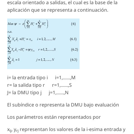
escala orientado a salidas, el cual es la base de la
aplicación que se representa a continuación.
i= la entrada tipo i i=1,......,M
r= la salida tipo r r=1,......,S
J= la DMU tipo j j=1,......,N
El subíndice o representa la DMU bajo evaluación
Los parámetros están representados por
x
, y
representan los valores de la i-esima entrada y
ij
rj