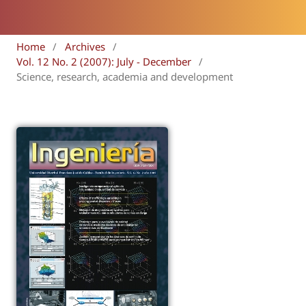
Home
/
Archives
/
Vol. 12 No. 2 (2007): July - December
/
Science, research, academia and development