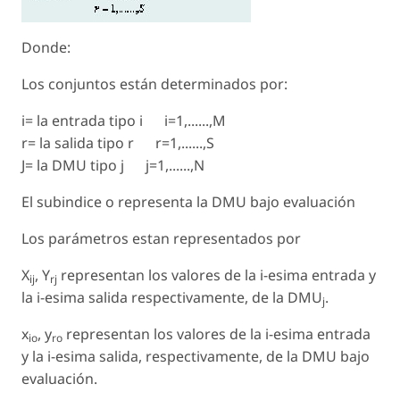
Donde:
Los conjuntos están determinados por:
i= la entrada tipo i i=1,......,M
r= la salida tipo r r=1,......,S
J= la DMU tipo j j=1,......,N
El subindice o representa la DMU bajo evaluación
Los parámetros estan representados por
X
, Y
representan los valores de la i-esima entrada y
ij
rj
la i-esima salida respectivamente, de la DMU
.
j
x
, y
representan los valores de la i-esima entrada
io
ro
y la i-esima salida, respectivamente, de la DMU bajo
evaluación.