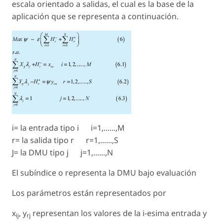
escala orientado a salidas, el cual es la base de la
aplicación que se representa a continuación.
i= la entrada tipo i i=1,......,M
r= la salida tipo r r=1,......,S
J= la DMU tipo j j=1,......,N
El subíndice o representa la DMU bajo evaluación
Los parámetros están representados por
x
, y
representan los valores de la i-esima entrada y
ij
rj