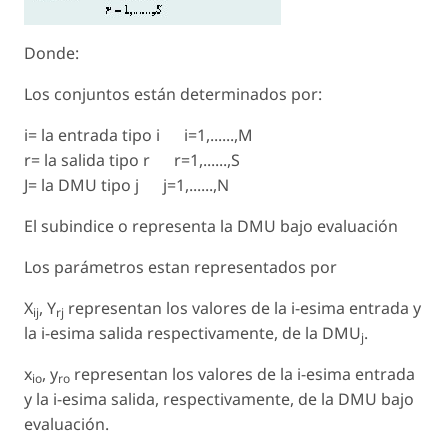
Donde:
Los conjuntos están determinados por:
i= la entrada tipo i i=1,......,M
r= la salida tipo r r=1,......,S
J= la DMU tipo j j=1,......,N
El subindice o representa la DMU bajo evaluación
Los parámetros estan representados por
X
, Y
representan los valores de la i-esima entrada y
ij
rj
la i-esima salida respectivamente, de la DMU
.
j
x
, y
representan los valores de la i-esima entrada
io
ro
y la i-esima salida, respectivamente, de la DMU bajo
evaluación.