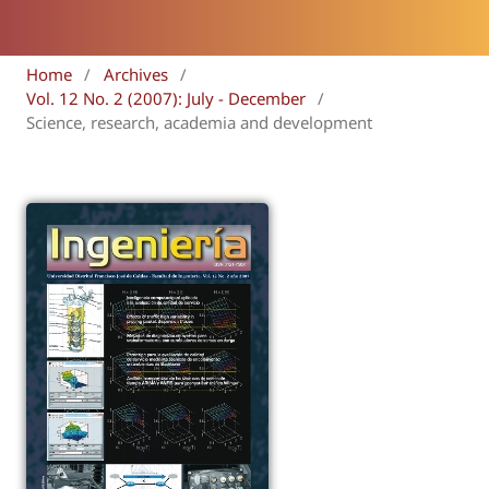
Home
/
Archives
/
Vol. 12 No. 2 (2007): July - December
/
Science, research, academia and development