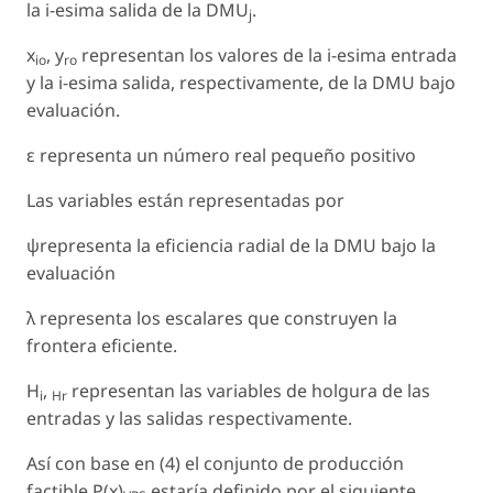
la i-esima salida de la DMU
.
j
x
, y
representan los valores de la i-esima entrada
io
ro
y la i-esima salida, respectivamente, de la DMU bajo
evaluación.
ε representa un número real pequeño positivo
Las variables están representadas por
ψrepresenta la eficiencia radial de la DMU bajo la
evaluación
λ representa los escalares que construyen la
frontera eficiente.
H
,
representan las variables de holgura de las
i
Hr
entradas y las salidas respectivamente.
Así con base en (4) el conjunto de producción
factible P(x)
estaría definido por el siguiente